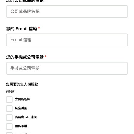
您的公司或品牌名稱
*
的
無
您的 Email 信箱
*
人
機
您的手機或公司電話
*
需
求
您需要的無人機服務
(多選)
太陽能巡檢
航空測量
高精度 3D 建模
國防軍用