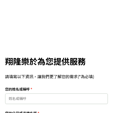
｜
將
讓
於
專
2
個
人
工
快
作
翔隆樂於為您提供服務
速
天
內
協
請填寫以下資訊，讓我們更了解您的需求(*為必填)
回
助
您的姓名或稱呼
*
覆
您
您