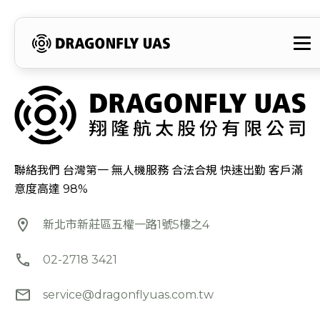
-
-
-
聯
填
無
聯
絡
寫
人
絡
翔
聯絡我們 台灣第一 無人機服務 合法合規 快速出勤 客戶滿
聯
機
資
意度高達 98%
絡
服
訊
隆
新北市新莊區五權一路1號5樓之4
表
務
與
航
單，
項
地
02-2718 3421
太
我
目
址
service@dragonflyuas.com.tw
們