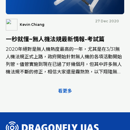
殊用途，有更低的保額。【有無人機法規或其他相關問題
嗎？點擊與翔隆航太聯繫】【推薦連結】MIT無人機解決
方案 - Dragonfly一次就搞懂~史上最小最強的紅外線雙光
27 Dec 2020
Kevin Chiang
無人機【DJI Mavic 2 Enterprise Advanced】實機體
驗！WingtraOne原廠帶你試飛
一秒就懂~無人機法規最新情報-考試篇
2020年絕對是無人機熱度最高的一年，尤其是在3/31無
人機法規正式上路，政府開始針對無人機的各項活動開始
列管。儘管實施到現在已過了好幾個月，但其中許多無人
機法規不斷的修正，相信大家還是霧煞煞，以下翔隆無人
機應用顧問整理的無人機考照懶人包。翔隆航太先整理出
目前最多人詢問關於學術科考照且有疑慮的問題讓大家一
看更多
次搞懂!Q：我現在想考無人機操作證，可以到哪裡去報名
跟考試呢？操作證報名可至民航局遙控無人機管理資訊系
統用自然人的名義進行報名。目前全台灣也公佈了許多可
以考試的地點。Q：10/1之後，是不是都需要逐級報考
了？是的，但是在9/30之前已完成專業操作證學科測驗報