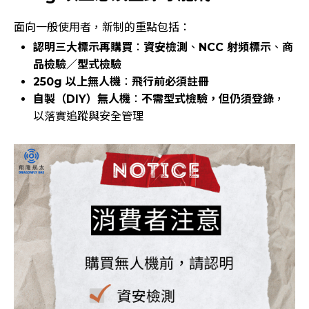
面向一般使用者，新制的重點包括：
認明三大標示再購買
：
資安檢測
、
NCC 射頻標示
、
商
品檢驗／型式檢驗
250g 以上無人機
：
飛行前必須註冊
自製（DIY）無人機
：
不需型式檢驗，但仍須登錄
，
以落實追蹤與安全管理