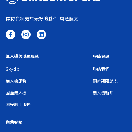
名的，10/1後仍然可以針對單一重量及單一構造完成無人
機術科的越級考試並且於10/1起，術科測驗首次申請體檢
證明的，僅接受遙控無人機體格檢查證明書【有無人機法
做你資料蒐集最好的夥伴-翔隆航太
規或其他相關問題嗎？點擊與翔隆航太聯繫】【推薦連
結】MIT無人機解決方案 - Dragonfly一次就搞懂~史上最
小最強的紅外線雙光無人機【DJI Mavic 2 Enterprise
Advanced】一秒就懂~無人機法規最新情報-保險篇
無人機與派遣服務
聯絡資訊
Skydio
聯絡我們
無人機服務
關於翔隆航太
國產無人機
無人機新知
國安應用服務
與我聯絡