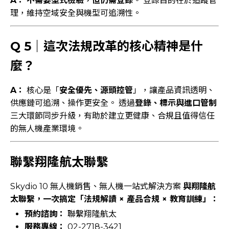
A：
不需要型式檢驗，但仍需登錄
。 登錄目的在於追蹤管
理，維持空域安全與機型可追溯性。
Q 5｜這次法規改革的核心精神是什
麼？
A：
核心是「
安全優先、源頭控管
」，讓產品資訊透明、
供應鏈可追溯、操作更安全。 透過
登錄、標示與進口管制
三大環節同步升級，有助於建立更健康、合規且值得信任
的無人機產業環境。
聯繫翔隆航太聯繫
Skydio 10 無人機銷售、無人機一站式解決方案
與翔隆航
太聯繫，一次搞定「法規解讀 × 產品合規 × 教育訓練」：
預約諮詢：
聯繫翔隆航太
服務專線：
02-2718-3421