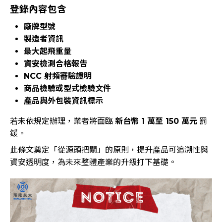
登錄內容包含
廠牌型號
製造者資訊
最大起飛重量
資安檢測合格報告
NCC 射頻審驗證明
商品檢驗或型式檢驗文件
產品與外包裝資訊標示
若未依規定辦理，業者將面臨
新台幣 1 萬至 150 萬元
罰
鍰。
此條文奠定「從源頭把關」的原則，提升產品可追溯性與
資安透明度，為未來整體產業的升級打下基礎。