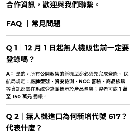
合作資訊，歡迎與我們聯繫。
FAQ ｜常見問題
Q 1｜12 月 1 日起無人機販售前一定要
登錄嗎？
A：
是的，所有公開販售的新機型都必須先完成登錄。 民
航局規定：
廠牌型號、資安檢測、NCC 審驗、商品檢驗
等資訊都需在系統登錄並標示於產品包裝；違者可處
1 萬
至 150 萬元
罰鍰。
Q 2｜無人機進口為何新增代號 617？
代表什麼？