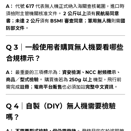
A：
代號
617
代表無人機正式納入海關查核範圍，進口時
須檢附主管機關核准文件。
2 公斤以上
須有
民航局同意
書
；
未達 2 公斤
須有
BSMI 審查同意
；
軍用無人機
則需
國
防部文件
。
Q 3｜一般使用者購買無人機要看哪些
合規標示？
A：
最重要的三項標示為：
資安檢測、NCC 射頻標示、
商品／型式檢驗
。 購買後若為
250g 以上
機型，飛行前
需完成
註冊
；
電商平台販售
也必須加註
完整中文資訊
。
Q 4｜自製（DIY）無人機需要檢驗
嗎？