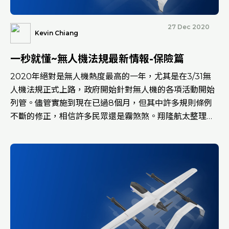
27 Dec 2020
Kevin Chiang
一秒就懂~無人機法規最新情報-保險篇
2020年絕對是無人機熱度最高的一年，尤其是在3/31無
人機法規正式上路，政府開始針對無人機的各項活動開始
列管。儘管實施到現在已過8個月，但其中許多規則條例
不斷的修正，相信許多民眾還是霧煞煞。翔隆航太整理出
目前最多人詢問關於操作限制且有疑慮的問題讓大家一次
搞懂!Q：飛無人機，需要保險嗎？保險目前只針對法人並
且執行例外排除項目飛行的情況下，才有強制規定需要保
險，且主要是第三人責任險。保險的金額會依照無人機種
類、用途、飛行場域、操作人等等有不同的保額，以DJI
P4P來說，一年的保額約在NT$12000~NT$15000。
Q：因任務需求，可以保短期的嗎？目前大部分的保險公
司，如：富邦、南山等，皆有一個月的保險，甚至針對特