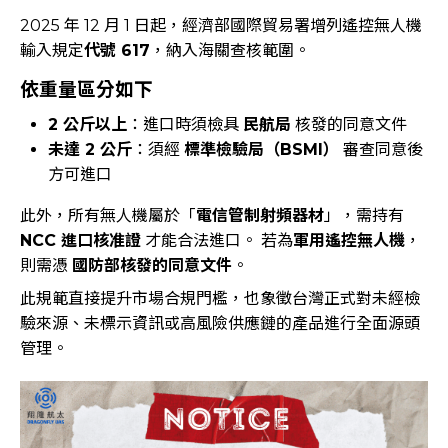
2025 年 12 月 1 日起，經濟部國際貿易署增列遙控無人機
輸入規定
代號 617
，納入海關查核範圍。
依重量區分如下
2 公斤以上
：進口時須檢具
民航局
核發的同意文件
未達 2 公斤
：須經
標準檢驗局（BSMI）
審查同意後
方可進口
此外，所有無人機屬於「
電信管制射頻器材
」，需持有
NCC 進口核准證
才能合法進口。 若為
軍用遙控無人機
，
則需憑
國防部核發的同意文件
。
此規範直接提升市場合規門檻，也象徵台灣正式對未經檢
驗來源、未標示資訊或高風險供應鏈的產品進行全面源頭
管理。