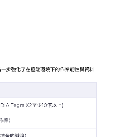
際革新，進一步強化了在極端環境下的作業韌性與資料
IA Tegra X2至少10倍以上)
作業）
持全向避障）