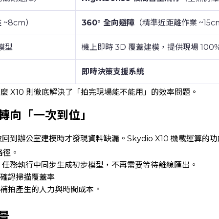
 ~8cm）
360° 全向避障
（精準近距離作業 ~15c
模型
機上即時 3D 覆蓋建模，提供現場 100
即時決策支援系統
那麼 X10 則徹底解決了「拍完現場能不能用」的效率問題。
轉向「一次到位」
到辦公室建模時才發現資料缺漏。Skydio X10 機載運算的
路徑。
：
任務執行中同步生成初步模型，不再需要等待離線匯出。
確認掃描覆蓋率
補拍產生的人力與時間成本。
景