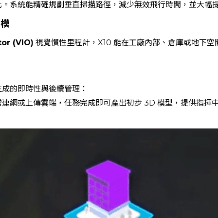
化。系統能精確規劃垂直掃描路徑，減少無效飛行時間，並大幅
建模
tor (VIO)
視覺慣性里程計，X10 能在工廠內部、倉庫或地下空
生成的即時性與後續管理：
需連網或上傳雲端，任務完成即可產出初步 3D 模型，提供指揮