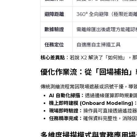
避障距離
360° 全向避障（極限近距離
數據驗證
需離線匯出後處理方能確認
任務定位
自適應自主掃描工具
核心差異點
：若說 X2 解決了「如何拍」，
優化作業流：從「回場補拍」
傳統測繪流程常因現場遮蔽或訊號干擾，導致回
AI 自動化掃描：
透過邊緣運算即時規劃
機上即時建模 (Onboard Modeling)
現場即時驗證：
操作員可直接透過遙控器
任務精準完成：
確保資料完整性，消除因
多維度掃描模式與實務應用場