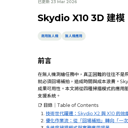
已更新 23 Mar 2026
Skydio X10 3
商用無人機
無人機應用
前言
在無人機測繪任務中，真正困難的往往不是
就必須回場補拍，造成時間與成本浪費。Skydi
成果可用性。本文將從四種掃描模式的應用
支援系統。
📑 目錄｜Table of Contents
技術世代躍遷：Skydio X2 與 X10 的
優化作業流：從「回場補拍」轉向「一次
多維度掃描模式與實務應用場景