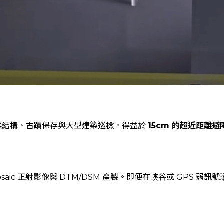
梁結構、古蹟保存與大型建築巡檢。得益於
15cm 的超近距離避
saic 正射影像與 DTM/DSM 產製。即便在峽谷或 GPS 