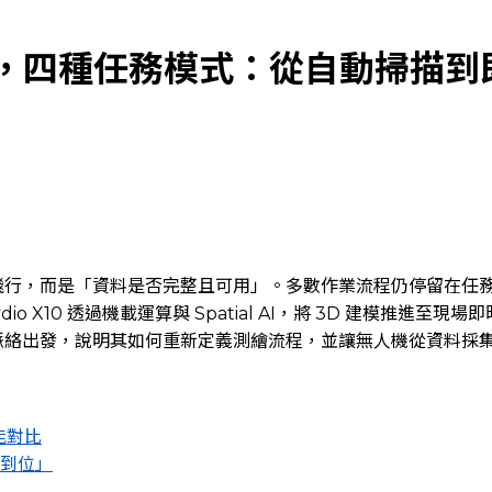
D 建模，四種任務模式：從自動掃描
飛行，而是「資料是否完整且可用」。多數作業流程仍停留在任
o X10 透過機載運算與 Spatial AI，將 3D 建模推進
脈絡出發，說明其如何重新定義測繪流程，並讓無人機從資料採
效能對比
到位」