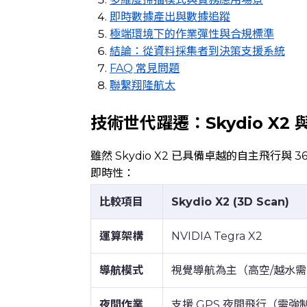
即時數據產出與數據追蹤
極端環境下的作業彈性與合規標準
結論：從資料採集者到決策支援系統
FAQ 常見問題
聯繫翔隆航太
技術世代躍遷：Skydio X2 
雖然 Skydio X2 已具備卓越的自主飛行與
即時性：
比較項目
Skydio X2 (3D Scan)
運算架構
NVIDIA Tegra X2
導航模式
視覺導航為主（高空/越水需
夜間作業
支援 GPS 夜間飛行（需